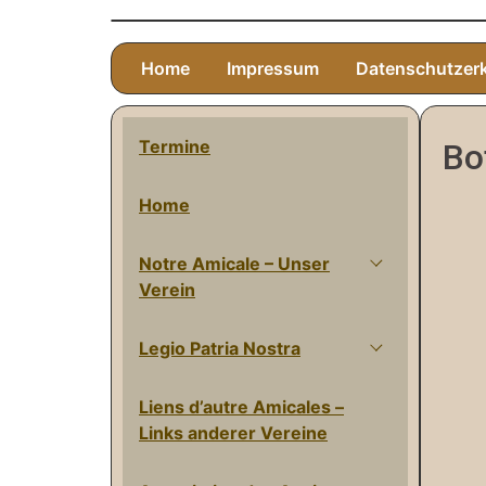
Home
Impressum
Datenschutzer
Termine
Bo
Home
Notre Amicale – Unser
Verein
Legio Patria Nostra
Liens d’autre Amicales –
Links anderer Vereine