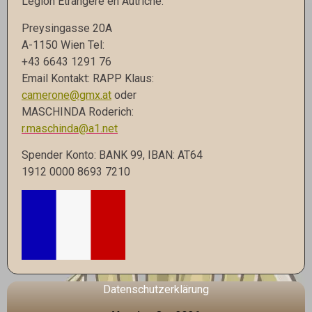
Légion Étrangére en Autriche.
Preysingasse 20A
A-1150 Wien Tel:
+43 6643 1291 76
Email Kontakt: RAPP Klaus:
camerone@gmx.at
oder
MASCHINDA Roderich:
r.maschinda@a1.net
Spender Konto: BANK 99, IBAN: AT64
1912 0000 8693 7210
Datenschutzerklärung