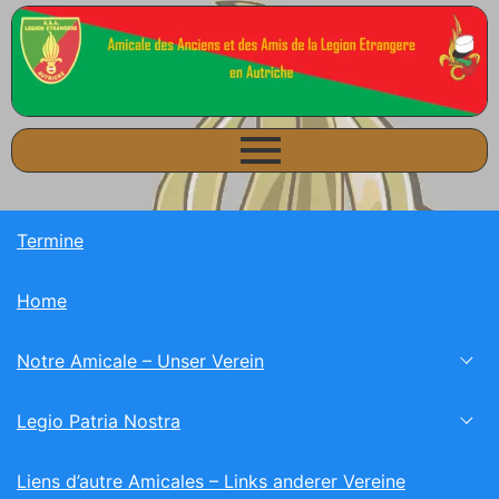
Termine
Home
Notre Amicale – Unser Verein
Legio Patria Nostra
Liens d’autre Amicales – Links anderer Vereine